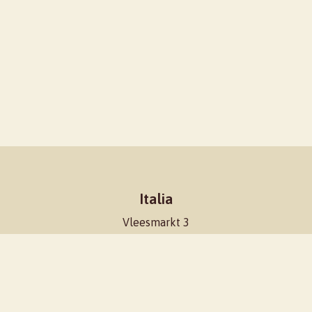
Italia
Vleesmarkt 3
8441 EW Heerenveen
+31 513 620 521